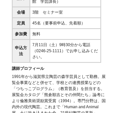
館 学芸課長）
会場
3階 セミナー室
定員
45名（要事前申込、先着順）
参加費
無料
7月11日（土）9時30分から電話
申込方
（0246-25-1111）でお申し込みくだ
法
さい。
講師プロフィール
1991年から滋賀県立陶芸の森学芸員として勤務。展
覧会事業などと併せて、学校との連携授業などの
「つちっこプログラム」（教育普及）を担当する。
展覧会カタログ「熊倉順吉とその仲間たち」論考に
より倫雅美術奨励賞受賞（1994）。専門分野は、国
内外の現代陶芸。これまで「Human and Animal
展 土に吹き込まれた命 21世紀陶芸の革新」、