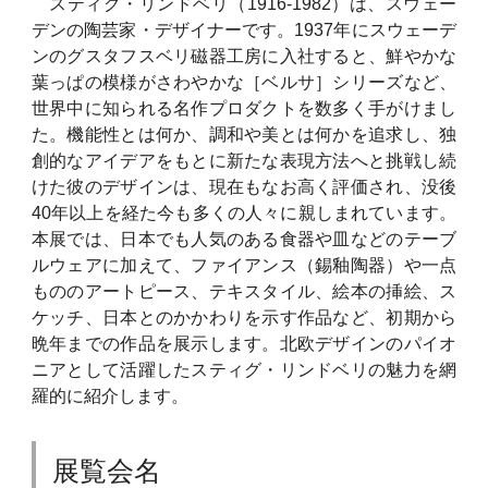
スティグ・リンドベリ（1916-1982）は、スウェー
デンの陶芸家・デザイナーです。1937年にスウェーデ
ンのグスタフスベリ磁器工房に入社すると、鮮やかな
葉っぱの模様がさわやかな［ベルサ］シリーズなど、
世界中に知られる名作プロダクトを数多く手がけまし
た。機能性とは何か、調和や美とは何かを追求し、独
創的なアイデアをもとに新たな表現方法へと挑戦し続
けた彼のデザインは、現在もなお高く評価され、没後
40年以上を経た今も多くの人々に親しまれています。
本展では、日本でも人気のある食器や皿などのテーブ
ルウェアに加えて、ファイアンス（錫釉陶器）や一点
もののアートピース、テキスタイル、絵本の挿絵、ス
ケッチ、日本とのかかわりを示す作品など、初期から
晩年までの作品を展示します。北欧デザインのパイオ
ニアとして活躍したスティグ・リンドベリの魅力を網
羅的に紹介します。
展覧会名