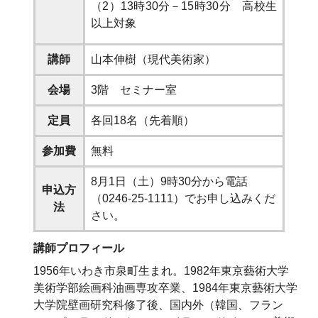
（2）13時30分－15時30分 高校生
以上対象
講師
山本伸樹（現代美術家）
会場
3階 セミナー室
定員
各回18名（先着順）
参加費
無料
8月1日（土）9時30分から電話
申込方
（0246-25-1111）でお申し込みくだ
法
さい。
講師プロフィール
1956年いわき市泉町生まれ。1982年東京藝術大学
美術学部絵画科油画専攻卒業、1984年東京藝術大学
大学院壁画研究科修了後、国内外（韓国、フラン