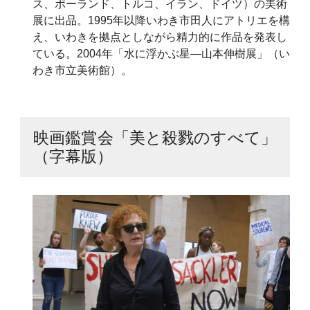
ス、ポーランド、トルコ、イラン、ドイツ）の美術
展に出品。1995年以降いわき市田人にアトリエを構
え、いわきを拠点としながら精力的に作品を発表し
ている。2004年「水に浮かぶ星―山本伸樹展」（い
わき市立美術館）。
映画鑑賞会「美と殺戮のすべて」
（字幕版）