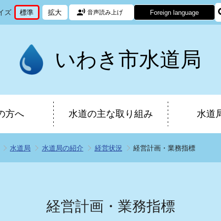
イズ
標準
拡大
Foreign language
音声読み上げ
文
に
文
に
字
変
字
変
サ
更
サ
更
イ
イ
いわき市水道局
ズ
ズ
を
を
の方へ
水道の主な取り組み
水道
水道局
水道局の紹介
経営状況
経営計画・業務指標
経営計画・業務指標