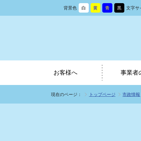
背景色
白
黄
青
黒
文字サ
背
に
背
に
背
に
背
に
景
変
景
変
景
変
景
変
色
更
色
更
色
更
色
更
を
を
を
を
お客様へ
事業者
現在のページ：
トップページ
市政情報