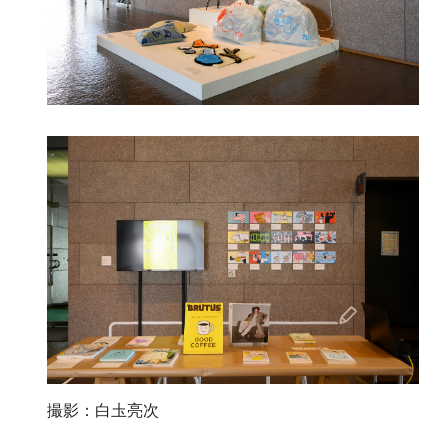
撮影：白圡亮次