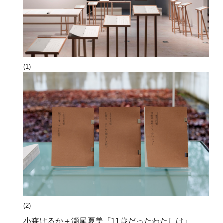
(1)
(2)
小森はるか＋瀬尾夏美『11歳だったわたしは』