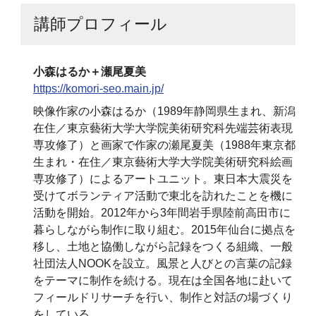
講師プロフィール
小森はるか＋瀬尾夏美
https://komori-seo.main.jp/
映像作家の小森はるか（1989年静岡県生まれ、新潟
在住／東京藝術大学大学院美術研究科先端芸術表現
専攻修了）と画家で作家の瀬尾夏美（1988年東京都
生まれ・在住／東京藝術大学大学院美術研究科絵画
専攻修了）によるアートユニット。東日本大震災を
受けてボランティア活動で東北を訪れたことを機に
活動を開始。2012年から3年間岩手県陸前高田市に
暮らしながら制作に取り組む。2015年仙台に拠点を
移し、土地と協働しながら記録をつくる組織、一般
社団法人NOOKを設立。風景と人びとの言葉の記録
をテーマに制作を続ける。現在は全国各地に赴いて
フィールドリサーチを行い、制作と対話の場づくり
をしている。