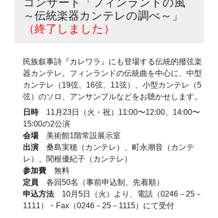
コンサート「フィンランドの風
～伝統楽器カンテレの調べ～」
（終了しました）
民族叙事詩『カレワラ』にも登場する伝統的撥弦楽
器カンテレ。フィンランドの伝統曲を中心に、中型
カンテレ（19弦、16弦、11弦）、小型カンテレ（5
弦）のソロ、アンサンブルなどをお聴かせします。
日時
11月23日（火・祝）11:00〜12:00、14:00〜
15:00の2公演
会場
美術館1階常設展示室
出演
桑島実穂（カンテレ）、町永潮音（カンテ
レ）、関根優紀子（カンテレ）
参加費
無料
定員
各回50名（事前申込制、先着順）
申込方法
10月5日（火）より、電話（0246－25－
1111）・Fax（0246－25－1115）にて受付