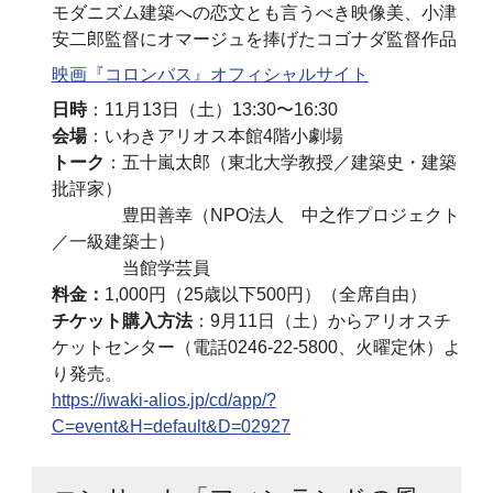
モダニズム建築への恋文とも言うべき映像美、小津
安二郎監督にオマージュを捧げたコゴナダ監督作品
映画『コロンバス』オフィシャルサイト
日時
：11月13日（土）13:30〜16:30
会場
：いわきアリオス本館4階小劇場
トーク
：五十嵐太郎（東北大学教授／建築史・建築
批評家）
豊田善幸（NPO法人 中之作プロジェクト
／一級建築士）
当館学芸員
料金：
1,000円（25歳以下500円）（全席自由）
チケット購入方法
：9月11日（土）からアリオスチ
ケットセンター（電話0246-22-5800、火曜定休）よ
り発売。
https://iwaki-alios.jp/cd/app/?
C=event&H=default&D=02927