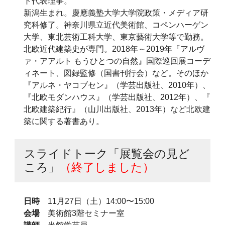
ト代表理事。
新潟生まれ。慶應義塾大学大学院政策・メディア研
究科修了。神奈川県立近代美術館、コペンハーゲン
大学、東北芸術工科大学、東京藝術大学等で勤務。
北欧近代建築史が専門。2018年～2019年『アルヴ
ァ・アアルト もうひとつの自然』国際巡回展コーデ
ィネート、図録監修（国書刊行会）など。そのほか
『アルネ・ヤコブセン』（学芸出版社、2010年）、
『北欧モダンハウス』（学芸出版社、2012年）、『
北欧建築紀行』（山川出版社、2013年）など北欧建
築に関する著書あり。
スライドトーク「展覧会の見ど
ころ」
（終了しました）
日時
11月27日（土）14:00〜15:00
会場
美術館3階セミナー室