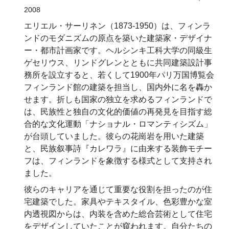
2008
エリエル・サーリネン（1873-1950）は、フィンラ
ンドのモダニズムの原点を築いた建築家・デザイナ
ー・都市計画家です。ヘルシンキ工科大学の同級生
ゲセリウス、リンドグレンとともに共同建築設計事
務所を設立すると、若くして1900年パリ万国博覧会
フィンランド館の建築を担当し、国内外に名を轟か
せます。折しも国家の独立を求めるフィンランドで
は、民族性と独自の文化的価値の再発見を目指す総
合的な文化運動「ナショナル・ロマンティシズム」
が台頭していました。彼らの花崗岩を用いた建築
と、民族叙事詩『カレワラ』に由来する装飾モチー
フは、フィンランドを象徴する様式として支持され
ました。
彼らのキャリアを通じて重要な役割を担ったのが住
宅建築でした。家具やテキスタイル、色彩豊かな室
内透視図からは、内装を含めた総合芸術として住宅
をデザインしていたことが窺われます。自分たちの