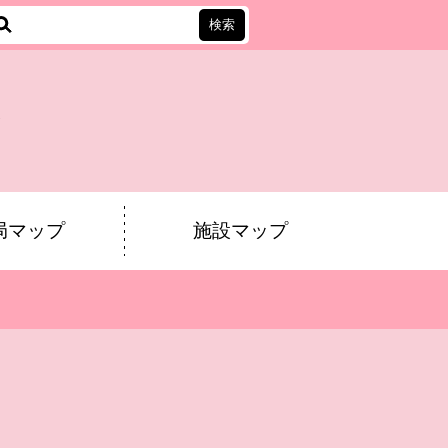
会
局マップ
施設マップ