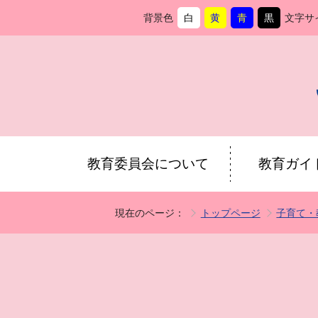
背景色
白
黄
青
黒
文字サ
背
に
背
に
背
に
背
に
景
変
景
変
景
変
景
変
色
更
色
更
色
更
色
更
を
を
を
を
教育委員会について
教育ガイ
現在のページ：
トップページ
子育て・