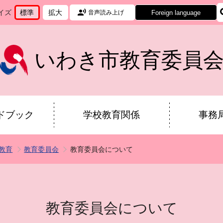
イズ
標準
拡大
Foreign language
音声読み上げ
文
に
文
に
字
変
字
変
サ
更
サ
更
イ
イ
いわき市教育委員
ズ
ズ
を
を
ドブック
学校教育関係
事務
教育
教育委員会
教育委員会について
教育委員会について