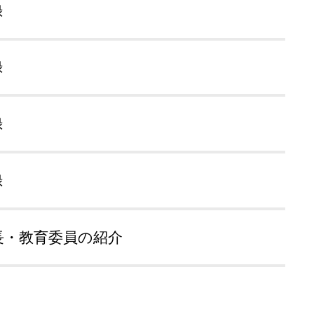
録
録
録
録
長・教育委員の紹介