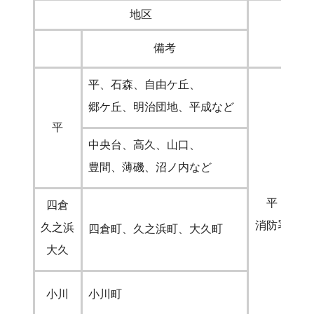
地区
消
備考
平、石森、自由ケ丘、
郷ケ丘、明治団地、平成など
平
中央台、高久、山口、
豊間、薄磯、沼ノ内など
平
四倉
消防署
久之浜
四倉町、久之浜町、大久町
大久
小川
小川町