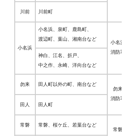
川前
川前町
小名浜、泉町、鹿島町、
渡辺町、葉山、湘南台など
小名浜
小名浜
消防署
神白、江名、折戸、
中之作、永崎、洋向台など
勿来
田人町以外の町、南台など
勿来
消防署
田人
田人町
常磐
常磐、桜ケ丘、若葉台など
常磐