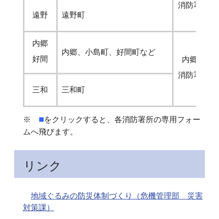
消防署
遠野
遠野町
内郷
内郷、小島町、好間町など
好間
内郷
消防署
三和
三和町
■
※
をクリックすると、各消防署所の専用フォー
ムへ飛びます。
リンク
地域ぐるみの防災体制づくり（危機管理部 災害
対策課）