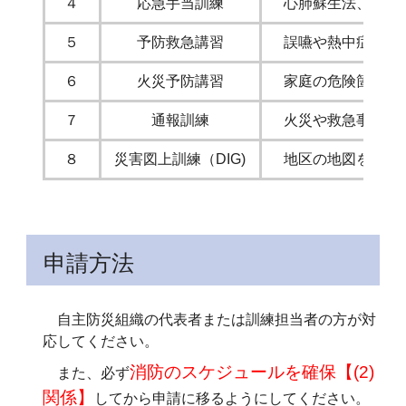
４
応急手当訓練
心肺蘇生法、止血法
５
予防救急講習
誤嚥や熱中症、転倒
６
火災予防講習
家庭の危険箇所、地
７
通報訓練
火災や救急事案が発
８
災害図上訓練（DIG)
地区の地図を使用し
申請方法
自主防災組織の代表者または訓練担当者の方が対
応してください。
消防のスケジュールを確保【(2)
また、必ず
関係】
してから申請に移るようにしてください。