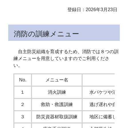
登録日：2026年3月23日
消防の訓練メニュー
自主防災組織を育成するため、消防では８つの訓
練メニューを用意していますのでご利用くださ
い。
No.
メニュー名
１
消火訓練
水バケツや消火器な
２
救助・救護訓練
逃げ遅れや自力避難
３
防災資器材取扱訓練
地区に備蓄してある