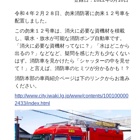
令和４年２月２８日、勿来消防署に勿来１２号車を
配置しました。
この勿来１２号車は、消火に必要な資機材を積載
し、吸水・放水が可能な消防ポンプ自動車です。
「消火に必要な資機材ってなに？」「水はどこから
出るの？」などなど、疑問を感じた方も少なくない
はず。消防車を見かけたら「シャッターの中を見せ
て！」と言えば、消防車のヒミツが分かるかも！？
消防本部の車両紹介ページは下のリンクからお進み
ください。
http://www.city.iwaki.lg.jp/www/contents/100100000
2433/index.html