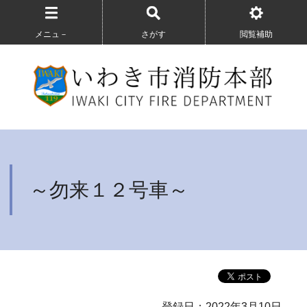
メニュ－
さがす
閲覧補助
～勿来１２号車～
登録日：2022年3月10日