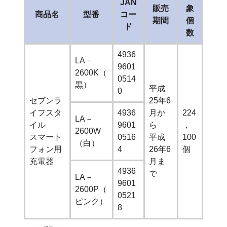
JAN
販売
象
商品名
型番
コー
期間
個
ド
数
4936
LA－
9601
2600K（
0514
黒）
平成
0
セブンラ
25年6
イフスタ
4936
月か
224
LA－
イル
9601
ら
，
2600W
スマート
0516
平成
100
（白）
フォン用
4
26年6
個
充電器
月ま
4936
で
LA－
9601
2600P（
0521
ピンク）
8