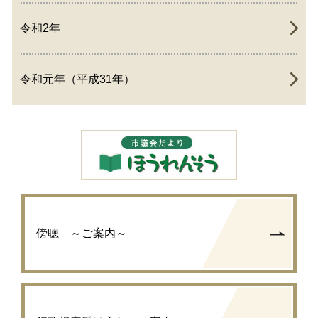
令和2年
令和元年（平成31年）
傍聴 ～ご案内～