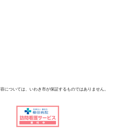
内容については、いわき市が保証するものではありません。