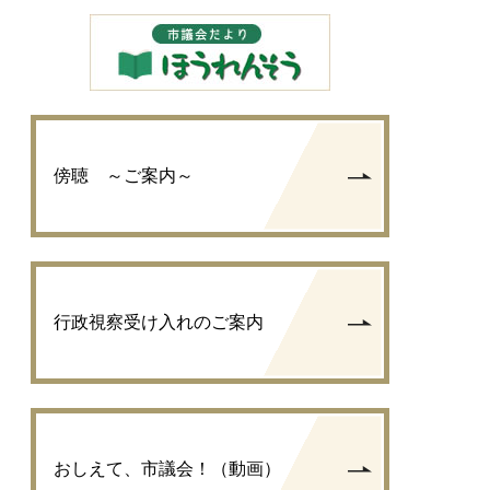
傍聴 ～ご案内～
行政視察受け入れのご案内
おしえて、市議会！（動画）