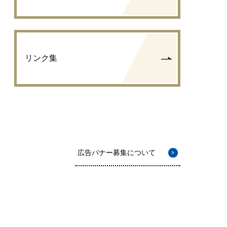
リンク集
広告バナー募集について