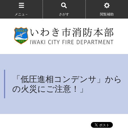
メニュ－
さがす
閲覧補助
「低圧進相コンデンサ」から
の火災にご注意！」