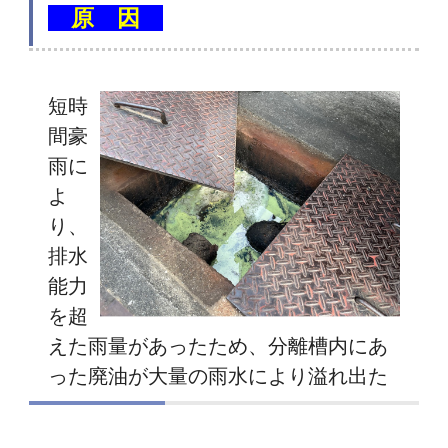
原 因
・
短時
間豪
雨に
よ
り、
排水
能力
を超
えた雨量があったため、分離槽内にあ
った廃油が大量の雨水により溢れ出た