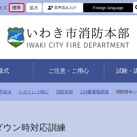
イズ
標準
拡大
Foreign language
音声読み上げ
文
に
文
に
字
変
字
変
サ
更
サ
更
イ
イ
ズ
ズ
を
を
様式
ご注意・ご用心
試験・
手続き
いざという時に
消防本部
119番通報関係
消防指令
ダウン時対応訓練