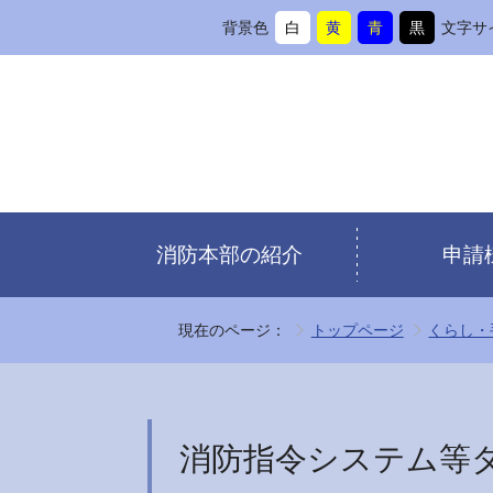
背景色
白
黄
青
黒
文字サ
背
に
背
に
背
に
背
に
景
変
景
変
景
変
景
変
色
更
色
更
色
更
色
更
を
を
を
を
消防本部の紹介
申請
現在のページ：
トップページ
くらし・
消防指令システム等