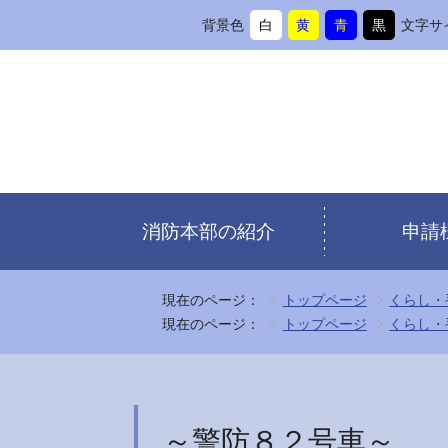
背景色
白
黄
青
黒
文字サ
背
に
背
に
背
に
背
に
景
変
景
変
景
変
景
変
色
更
色
更
色
更
色
更
を
を
を
を
消防本部の紹介
申請
現在のページ：
トップページ
くらし・
現在のページ：
トップページ
くらし・
～警防８２号車～