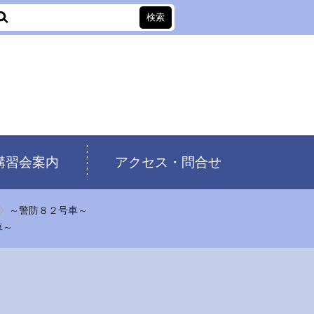
講習会案内
アクセス・問合せ
～警防８２号車～
車～