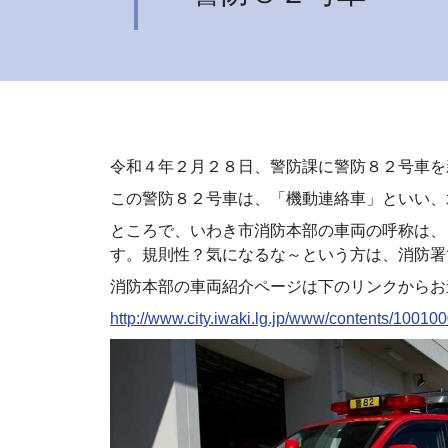
令和４年２月２８日、警防課に警防８２号車を
この警防８２号車は、「機動連絡車」といい、
ところで、いわき市消防本部の車両の呼称は、
す。規則性？気になるな～という方は、消防署
消防本部の車両紹介ページは下のリンクからお
http://www.city.iwaki.lg.jp/www/contents/10010