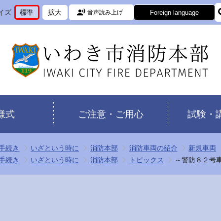
イズ
標準
拡大
Foreign language
音声読み上げ
文
に
文
に
字
変
字
変
サ
更
サ
更
イ
イ
ズ
ズ
を
を
様式
ご注意・ご用心
試験・
手続き
いざという時に
消防本部
消防車両の紹介
新規車両
手続き
いざという時に
消防本部
トピックス
～警防８２号