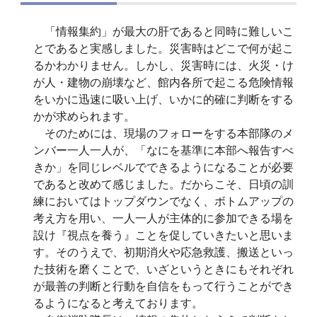
「情報集約」が最大の肝であると同時に難しいこ
とであると実感しました。災害時はどこで何が起こ
るかわかりません。しかし、災害時には、火災・け
が人・建物の崩壊など、館内各所で起こる危険情報
をいかに迅速に吸い上げ、いかに的確に判断をする
かが求められます。
そのためには、現場のフォローをする本部隊のメ
ンバー一人一人が、「なにを基準に本部へ報告すべ
きか」を同じレベルでできるようになることが必要
であると改めて感じました。だからこそ、日頃の訓
練においてはトップダウンでなく、ボトムアップの
考え方を用い、一人一人が主体的に参加できる場を
設け『視点を養う』ことを促していきたいと思いま
す。そのうえで、初期消火や応急救護、搬送といっ
た技術を磨くことで、いざというときにもそれぞれ
が最善の判断と行動を自信をもって行うことができ
るようになると考えております。