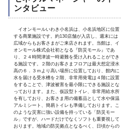
ンタビュー
イオンモールいわき小名浜は、小名浜地区に位置
する商業施設です。約130店舗が入店し、週末には
広域からもお客さまがご来店されます。当館は、イ
オンモール株式会社初となる『防災モール』であ
り、２４時間津波一時避難を受け入れることができ
る施設です。２階のお客さまフロアは最大想定浸水
高の６．３ｍより高い場所に位置しており、館内に
水を届ける受水槽を２階、非常用発電は４階に設置
をすることで、津波被害を最小限にできる施設とな
っております。また、仮設型トイレ、非常用給水所
を有しており、お客さま用の備蓄品として水や保温
アルミシート、簡易トイレも準備しております。こ
のような災害に強い設備を持っている「防災モー
ル」ですが、ハードだけでなくソフトも重要視して
おります。地域の防災拠点となるべく、日頃からの