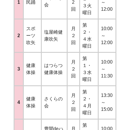
1
民踊
2
～
会
３火
回
12:00
曜日
第
スポ
月
10:00
塩屋崎健
２・
2
ーツ
２
～
康吹矢
４水
吹矢
回
12:00
曜日
第
月
10:00
健康
はつらつ
１・
3
２
～
体操
健康体操
３水
回
11:30
曜日
第
月
13:30
健康
さくらの
２・
4
２
～
体操
会
４月
回
15:00
曜日
第
豊間deハ
月
10:00