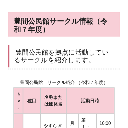
豊間公民館サークル情報（令
和７年度）
豊間公民館を拠点に活動してい
るサークルを紹介します。
豊間公民館 サークル紹介 （令和７年度）
N
名称また
種目
活動日時
o
は団体名
．
第
月
10:00
やすらぎ
１・