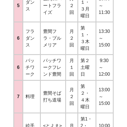
ダン
１・
5
ートフラ
２
～
ス
３月
イズ
回
11:30
曜日
第
フラ
豊間フ
月
13:30
１・
6
ダン
ラ・プル
２
～
３木
ス
メリア
回
15:00
曜日
パッ
パッチワ
月
第２
9:30
6
チワ
ークフレ
１
土曜
～
ーク
ンド豊間
回
日
12:00
第
月
13:00
豊間そば
２・
7
料理
２
～
打ち道場
４木
回
15:00
曜日
第1・
絵手
<とよま>
月
2・
10:00