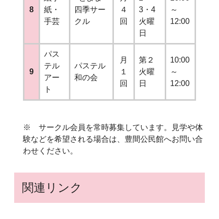
8
紙・
四季サー
４
3・4
～
手芸
クル
回
火曜
12:00
日
パス
月
第２
10:00
テル
パステル
9
１
火曜
～
アー
和の会
回
日
12:00
ト
※ サークル会員を常時募集しています。見学や体
験などを希望される場合は、豊間公民館へお問い合
わせください。
関連リンク