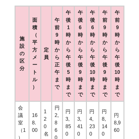
午
午
午
午
午
面
午
後
後
後
前
前
積
前
1
6
6
9
9
（
9
時
時
時
時
時
施
平
時
か
か
か
か
か
設
方
定
か
ら
ら
ら
ら
ら
の
メ
員
ら
午
午
午
午
午
区
ー
正
後
後
後
後
後
分
ト
午
5
9
10
9
10
ル
ま
時
時
時
時
時
）
で
ま
ま
ま
ま
ま
で
で
で
で
で
会
円
1
円
円
円
円
議
16
2,
円
2
3,
3,
4,
8,
室
8.
8
8,9
0
85
41
23
14
（1
00
6
60
名
0
0
0
0
）
0