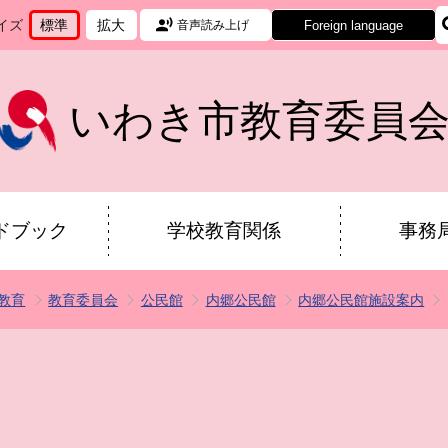
イズ
標準
拡大
Foreign language
音声読み上げ
文
に
文
に
字
変
字
変
サ
更
サ
更
イ
イ
いわき市教育委員
ズ
ズ
を
を
ドブック
学校教育関係
事務
教育
教育委員会
公民館
内郷公民館
内郷公民館施設案内