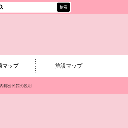
会
局マップ
施設マップ
内郷公民館の説明