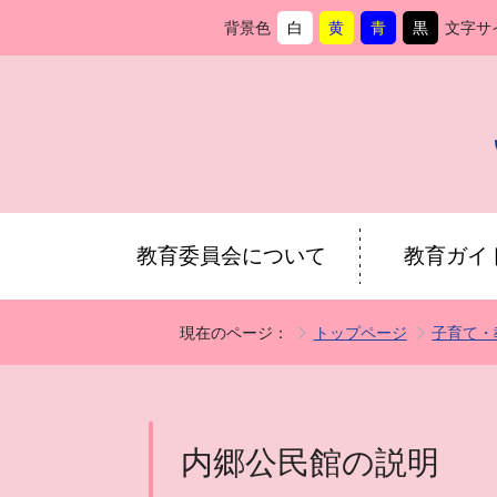
背景色
白
黄
青
黒
文字サ
背
に
背
に
背
に
背
に
景
変
景
変
景
変
景
変
色
更
色
更
色
更
色
更
を
を
を
を
教育委員会について
教育ガイ
現在のページ：
トップページ
子育て・
内郷公民館の説明