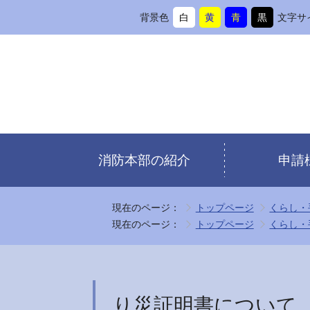
背景色
白
黄
青
黒
文字サ
背
に
背
に
背
に
背
に
景
変
景
変
景
変
景
変
色
更
色
更
色
更
色
更
を
を
を
を
消防本部の紹介
申請
現在のページ：
トップページ
くらし・
現在のページ：
トップページ
くらし・
り災証明書について