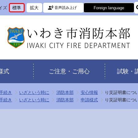
イズ
標準
拡大
Foreign language
音声読み上げ
文
に
文
に
字
変
字
変
サ
更
サ
更
イ
イ
ズ
ズ
を
を
様式
ご注意・ご用心
試験・
手続き
いざという時に
消防本部
安心情報
り災証明書につ
手続き
いざという時に
消防本部
申請様式
り災証明書につ