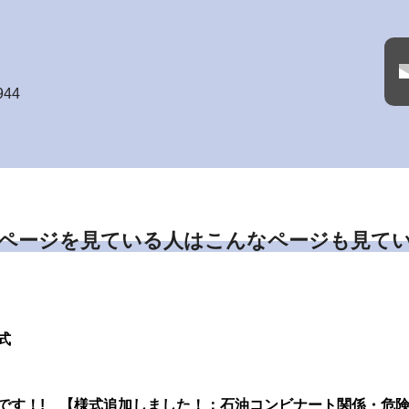
944
ページを見ている人はこんなページも見て
式
です！! 【様式追加しました！：石油コンビナート関係・危