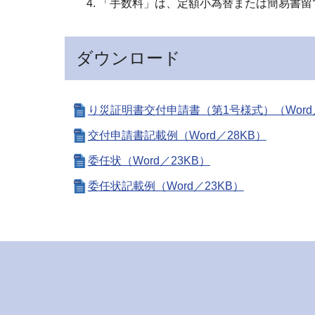
「手数料」は、定額小為替または簡易書留
ダウンロード
り災証明書交付申請書（第1号様式）（Word／
交付申請書記載例（Word／28KB）
委任状（Word／23KB）
委任状記載例（Word／23KB）