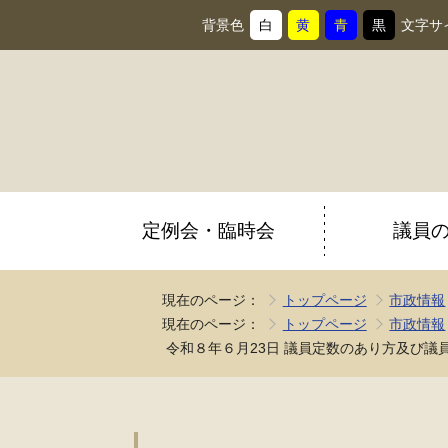
背景色
白
黄
青
黒
文字サ
背
に
背
に
背
に
背
に
景
変
景
変
景
変
景
変
色
更
色
更
色
更
色
更
を
を
を
を
定例会・臨時会
議員
現在のページ：
トップページ
市政情報
現在のページ：
トップページ
市政情報
令和８年６月23日 議員定数のあり方及び