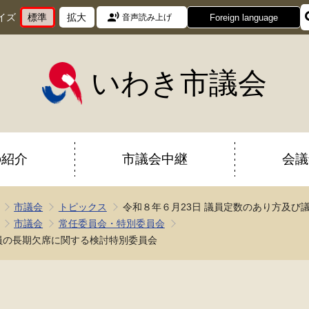
イズ
標準
拡大
Foreign language
音声読み上げ
文
に
文
に
字
変
字
変
サ
更
サ
更
イ
イ
いわき市議会
ズ
ズ
を
を
の紹介
市議会中継
会議
市議会
トピックス
令和８年６月23日 議員定数のあり方及び
市議会
常任委員会・特別委員会
議員の長期欠席に関する検討特別委員会