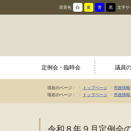
背景色
白
黄
青
黒
文字サ
背
に
背
に
背
に
背
に
景
変
景
変
景
変
景
変
色
更
色
更
色
更
色
更
を
を
を
を
定例会・臨時会
議員
現在のページ：
トップページ
市政情報
現在のページ：
トップページ
市政情報
令和８年９月定例会