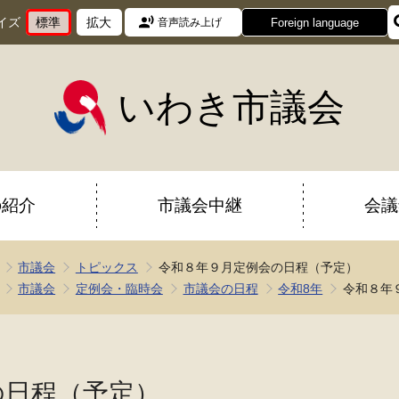
イズ
標準
拡大
Foreign language
音声読み上げ
文
に
文
に
字
変
字
変
サ
更
サ
更
イ
イ
いわき市議会
ズ
ズ
を
を
の紹介
市議会中継
会議
市議会
トピックス
令和８年９月定例会の日程（予定）
市議会
定例会・臨時会
市議会の日程
令和8年
令和８年
の日程（予定）