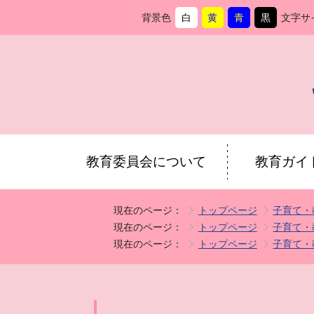
背景色
白
黄
青
黒
文字サ
背
に
背
に
背
に
背
に
景
変
景
変
景
変
景
変
色
更
色
更
色
更
色
更
を
を
を
を
教育委員会について
教育ガイ
現在のページ：
トップページ
子育て・
現在のページ：
トップページ
子育て・
現在のページ：
トップページ
子育て・