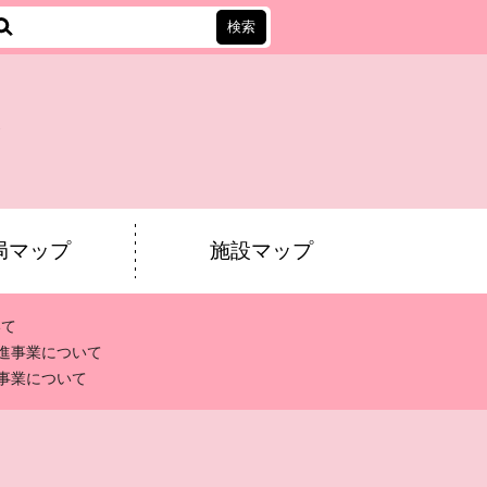
会
局マップ
施設マップ
いて
進事業について
事業について