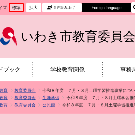
イズ
標準
拡大
Foreign language
音声読み上げ
文
に
文
に
字
変
字
変
サ
更
サ
更
イ
イ
いわき市教育委員
ズ
ズ
を
を
ドブック
学校教育関係
事務
教育
教育委員会
令和８年度 ７月・８月土曜学習推進事業につ
教育
教育委員会
生涯学習
令和８年度 ７月・８月土曜学習推
教育
教育委員会
公民館
令和８年度 ７月・８月土曜学習推進