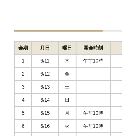
定例
会期
月日
曜日
開会時刻
1
6/11
木
午前10時
本会
2
6/12
金
3
6/13
土
4
6/14
日
5
6/15
月
午前10時
本会
6
6/16
火
午前10時
本会