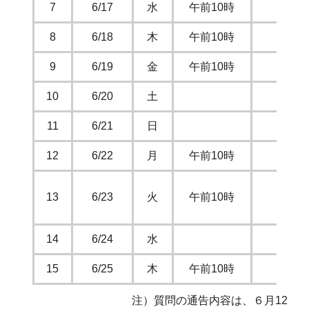
7
6/17
水
午前10時
本会
8
6/18
木
午前10時
本会
9
6/19
金
午前10時
10
6/20
土
11
6/21
日
12
6/22
月
午前10時
13
6/23
火
午前10時
14
6/24
水
15
6/25
木
午前10時
本会
注）質問の通告内容は、６月12