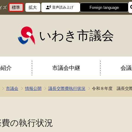
イズ
標準
拡大
Foreign language
音声読み上げ
文
に
文
に
字
変
字
変
サ
更
サ
更
イ
イ
いわき市議会
ズ
ズ
を
を
の紹介
市議会中継
会議
市議会
情報公開
議長交際費執行状況
令和８年度 議長交
際費の執行状況