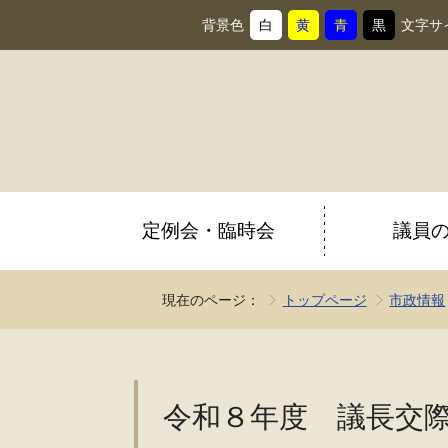
背景色
白
黄
青
黒
文字サ
背
に
背
に
背
に
背
に
景
変
景
変
景
変
景
変
色
更
色
更
色
更
色
更
を
を
を
を
定例会・臨時会
議員
現在のページ：
トップページ
市政情報
令和８年度 議長交