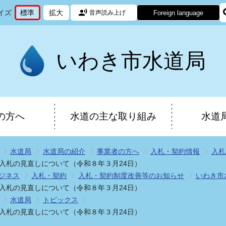
イズ
標準
拡大
Foreign language
音声読み上げ
文
に
文
に
字
変
字
変
サ
更
サ
更
イ
イ
いわき市水道局
ズ
ズ
を
を
の方へ
水道の主な取り組み
水道
水道局
水道局の紹介
事業者の方へ
入札・契約情報
入札
入札の見直しについて（令和８年３月24日）
ジネス
入札・契約
入札・契約制度改善等のお知らせ
いわき市
入札の見直しについて（令和８年３月24日）
水道局
トピックス
入札の見直しについて（令和８年３月24日）