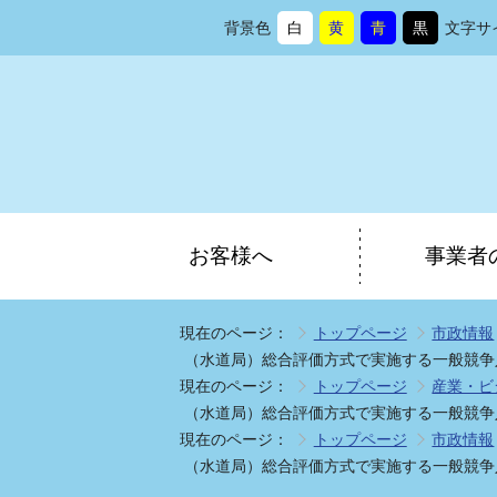
背景色
白
黄
青
黒
文字サ
背
に
背
に
背
に
背
に
景
変
景
変
景
変
景
変
色
更
色
更
色
更
色
更
を
を
を
を
お客様へ
事業者
現在のページ：
トップページ
市政情報
（水道局）総合評価方式で実施する一般競争
現在のページ：
トップページ
産業・ビ
（水道局）総合評価方式で実施する一般競争
現在のページ：
トップページ
市政情報
（水道局）総合評価方式で実施する一般競争