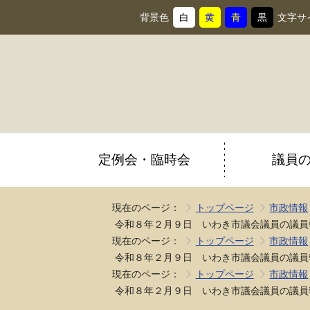
背景色
白
黄
青
黒
文字サ
背
に
背
に
背
に
背
に
景
変
景
変
景
変
景
変
色
更
色
更
色
更
色
更
を
を
を
を
定例会・臨時会
議員
現在のページ：
トップページ
市政情報
令和８年２月９日 いわき市議会議員の議員
現在のページ：
トップページ
市政情報
令和８年２月９日 いわき市議会議員の議員
現在のページ：
トップページ
市政情報
令和８年２月９日 いわき市議会議員の議員