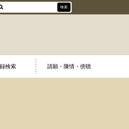
録検索
請願・陳情・傍聴