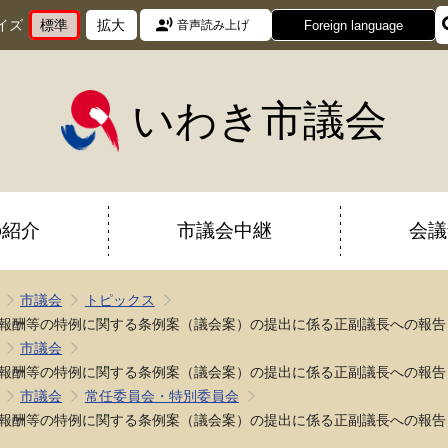
イズ
標準
拡大
Foreign language
音声読み上げ
文
に
文
に
字
変
字
変
サ
更
サ
更
イ
イ
いわき市議会
ズ
ズ
を
を
の紹介
市議会中継
会議
市議会
トピックス
報酬等の特例に関する条例案（議会案）の提出に係る正副議長への報告
市議会
報酬等の特例に関する条例案（議会案）の提出に係る正副議長への報告
市議会
常任委員会・特別委員会
報酬等の特例に関する条例案（議会案）の提出に係る正副議長への報告