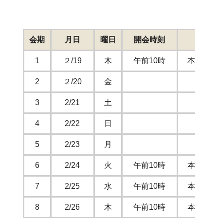
定例
会期
月日
曜日
開会時刻
1
２/19
木
午前10時
本会議
2
２/20
金
3
2/21
土
4
2/22
日
5
2/23
月
6
2/24
火
午前10時
本会議
7
2/25
水
午前10時
本会議
8
2/26
木
午前10時
本会議