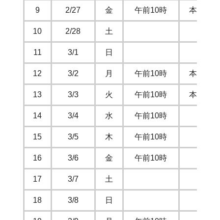
9
2/27
金
午前10時
本会議
10
2/28
土
11
3/1
日
12
3/2
月
午前10時
本会議
13
3/3
火
午前10時
本会議
14
3/4
水
午前10時
常
15
3/5
木
午前10時
常
16
3/6
金
午前10時
常
17
3/7
土
18
3/8
日