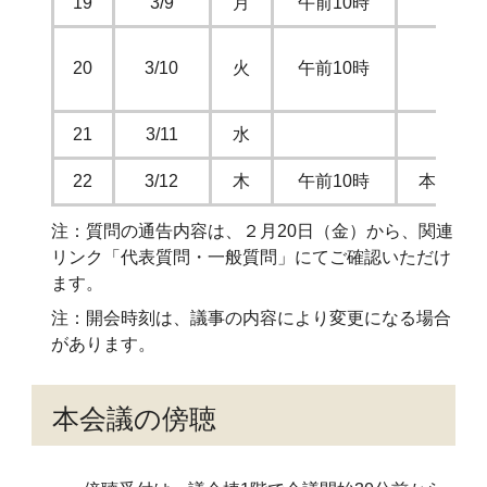
19
3/9
月
午前10時
常
20
3/10
火
午前10時
特
21
3/11
水
22
3/12
木
午前10時
本会議
注：質問の通告内容は、２月20日（金）から、関連
リンク「代表質問・一般質問」にてご確認いただけ
ます。
注：開会時刻は、議事の内容により変更になる場合
があります。
本会議の傍聴