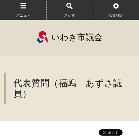
メニュ－
さがす
閲覧補助
いわき市議会
代表質問（福嶋 あずさ議
員）