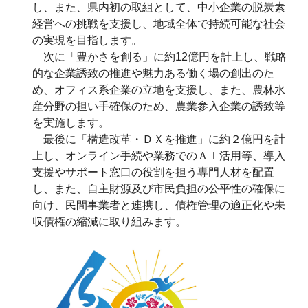
し、また、県内初の取組として、中小企業の脱炭素
経営への挑戦を支援し、地域全体で持続可能な社会
の実現を目指します。
次に「豊かさを創る」に約12億円を計上し、戦略
的な企業誘致の推進や魅力ある働く場の創出のた
め、オフィス系企業の立地を支援し、また、農林水
産分野の担い手確保のため、農業参入企業の誘致等
を実施します。
最後に「構造改革・ＤＸを推進」に約２億円を計
上し、オンライン手続や業務でのＡＩ活用等、導入
支援やサポート窓口の役割を担う専門人材を配置
し、また、自主財源及び市民負担の公平性の確保に
向け、民間事業者と連携し、債権管理の適正化や未
収債権の縮減に取り組みます。