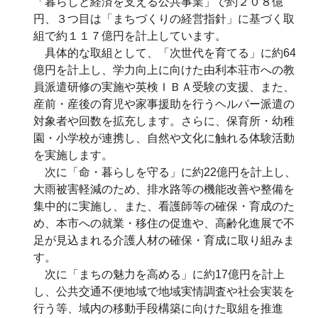
「暮らしと経済を支える公共事業」で約２０８億
円、３つ目は「まちづくりの経営指針」に基づく取
組で約１１７億円を計上しています。
具体的な取組として、「次世代を育てる」に約64
億円を計上し、学力向上に向けた由利本荘市への教
員派遣研修の実施や英検ＩＢＡ受験の支援、また、
産前・産後の育児や家事援助を行うヘルパー派遣の
対象者や回数を拡充します。さらに、保育所・幼稚
園・小学校が連携し、自然や文化に触れる体験活動
を実施します。
次に「命・暮らしを守る」に約22億円を計上し、
大雨被害軽減のため、排水路等の機能改善や整備を
集中的に実施し、また、看護師等の確保・育成のた
め、本市への就業・移住の促進や、高齢化進展で不
足が見込まれる介護人材の確保・育成に取り組みま
す。
次に「まちの魅力を高める」に約17億円を計上
し、公共交通不便地域で地域実情調査や社会実装を
行う等、域内の移動手段構築に向けた取組を推進