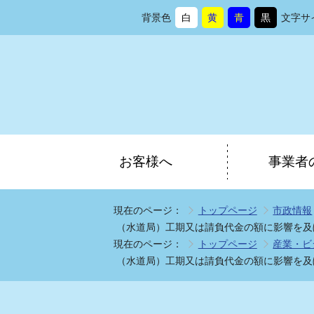
背景色
白
黄
青
黒
文字サ
背
に
背
に
背
に
背
に
景
変
景
変
景
変
景
変
色
更
色
更
色
更
色
更
を
を
を
を
お客様へ
事業者
現在のページ：
トップページ
市政情報
（水道局）工期又は請負代金の額に影響を及
現在のページ：
トップページ
産業・ビ
（水道局）工期又は請負代金の額に影響を及