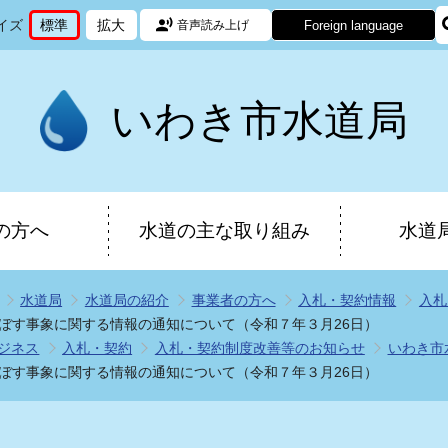
イズ
標準
拡大
Foreign language
音声読み上げ
文
に
文
に
字
変
字
変
サ
更
サ
更
イ
イ
いわき市水道局
ズ
ズ
を
を
の方へ
水道の主な取り組み
水道
水道局
水道局の紹介
事業者の方へ
入札・契約情報
入札
ぼす事象に関する情報の通知について（令和７年３月26日）
ジネス
入札・契約
入札・契約制度改善等のお知らせ
いわき市
ぼす事象に関する情報の通知について（令和７年３月26日）