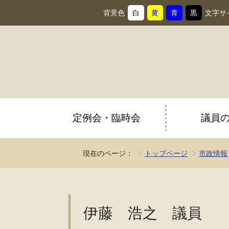
背景色
白
黄
青
黒
文字サ
背
に
背
に
背
に
背
に
景
変
景
変
景
変
景
変
色
更
色
更
色
更
色
更
を
を
を
を
定例会・臨時会
議員
現在のページ：
トップページ
市政情報
伊藤 浩之 議員