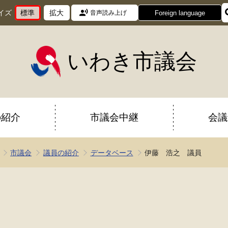
イズ
標準
拡大
Foreign language
音声読み上げ
文
に
文
に
字
変
字
変
サ
更
サ
更
イ
イ
いわき市議会
ズ
ズ
を
を
の紹介
市議会中継
会議
市議会
議員の紹介
データベース
伊藤 浩之 議員