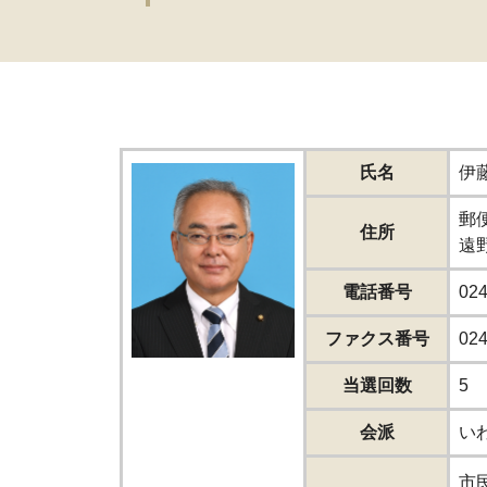
氏名
伊
郵便
住所
遠
電話番号
024
ファクス番号
024
当選回数
5
会派
い
市