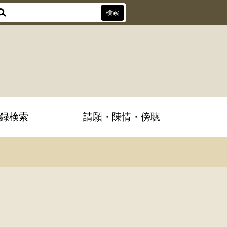
録検索
請願・陳情・傍聴