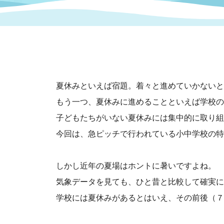
まちづくり
スポーツ
保健・衛生
職員
地域
施設
指定
行政
福祉に関するその他の情報
地域
いわき市女性活躍推進ポータ
いわき市へのアクセス
公売
いわ
市の
雇用
夏休みといえば宿題。着々と進めていかないと
ルサイト
もう一つ、夏休みに進めることといえば学校の“
市議会
審議
子どもたちがいない夏休みには集中的に取り組
電子サービス
オー
今回は、急ピッチで行われている小中学校の特
監査委員
農業
しかし近年の夏場はホントに暑いですよね。
気象データを見ても、ひと昔と比較して確実に
学校には夏休みがあるとはいえ、その前後（７
ご意見・ご質問
水道