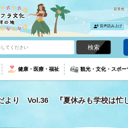
背景色
音声読み上げ
健康・医療・福祉
観光・文化・スポー
だより Vol.36 『夏休みも学校は
という時に
て
イベントの案内
振興
室
届出・証明
教育
児童福祉
外国人観光客向けページ
廃棄物
フラシティいわき
ナンバー
包括ケア(介護予防等)
ルコース
・介護
住まい・生活・相談
福祉事業者向け情報
歴史・文化
都市計画・開発・建築
広聴