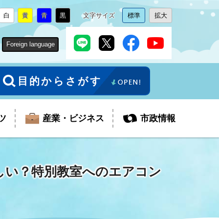
白
黄
青
黒
文字サイズ
標準
拡大
背
に
背
に
背
に
背
に
文
に
文
に
景
変
景
変
景
変
景
変
字
変
字
変
色
更
色
更
色
更
色
更
サ
更
サ
更
Foreign language
を
を
を
を
イ
イ
ズ
ズ
を
を
目的からさがす
ツ
産業・ビジネス
市政情報
忙しい？特別教室へのエアコン
税金
教育委員会
障がい者福祉
観光スポット
支払・請求
ふるさと寄附金
ごみ・環境
生活保護
芸術
企業支援・起業支援
財政