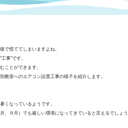
情報
関連情報
管理者
計画
移住・定住
新型コロナウイルス感染
教育旅行
除染事業
行政改革
福祉
設ページ
き市立美術館
制度
監査
・労働
産業
後で慌ててしまいますよね。
工事”です。
会など
いわき市広告事業
むことができます。
プンデータ・活用事例
別教室へのエアコン設置工事の様子を紹介します。
市民意見募集(パブリック
委員会
メント)
暑くなっているようです。
月、９月）でも厳しい環境になってきていると言えるでしょう
局
施設案内