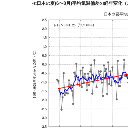
≪日本の夏(6〜8月)平均気温偏差の経年変化（18