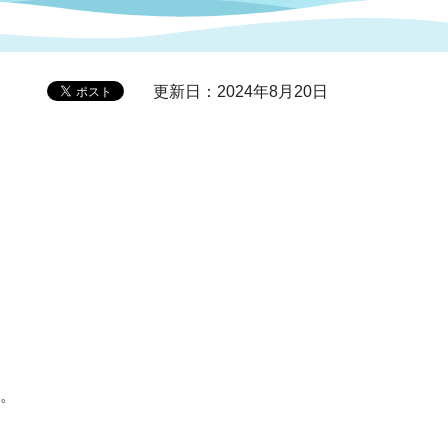
症特
人権・男女共同参画
国際・国内交流
環境法令等に基づく届出
公有財産
医療センター
更新日：2024年8月20日
情報公開・個人情報保護
選挙
選挙管理委員会
コ
市制施行周年関連情報
。
組織一覧