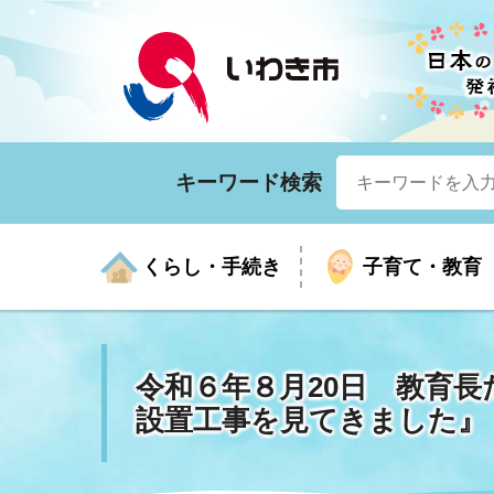
キーワード検索
くらし・手続き
子育て・教育
令和６年８月20日 教育長
くらしの手続きガイド
生涯学習
医療
お知らせ
入札・契約
市の紹介
いざ
子育
健康
年間
産業
市長
設置工事を見てきました』
年金・保険
高齢者福祉・介護
目的から探す
企業立地
市の統計
マイ
地域
モデ
福祉
広報