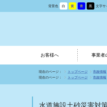
背景色
白
黄
青
黒
文字サ
背
に
背
に
背
に
背
に
景
変
景
変
景
変
景
変
色
更
色
更
色
更
色
更
を
を
を
を
お客様へ
事業者
現在のページ：
トップページ
市政情報
現在のページ：
トップページ
市政情報
水道施設土砂災害対