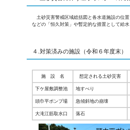
土砂災害警戒区域総括図と各水道施設の位置
などの「恒久対策」や暫定的な措置として給水
４.対策済みの施設（令和６年度末）
施 設 名
想定される土砂災害
下ケ屋敷調整池
地すべり
頭巾平ポンプ場
急傾斜地の崩壊
大滝江筋取水口
落石