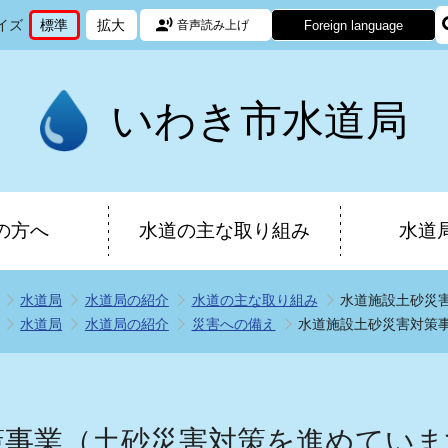
イズ
標準
拡大
Foreign language
音声読み上げ
文
に
文
に
字
変
字
変
サ
更
サ
更
イ
イ
いわき市水道局
ズ
ズ
を
を
の方へ
水道の主な取り組み
水道
水道局
水道局の紹介
水道の主な取り組み
水道施設土砂災
水道局
水道局の紹介
災害への備え
水道施設土砂災害対策
策事業（土砂災害対策を進めていま