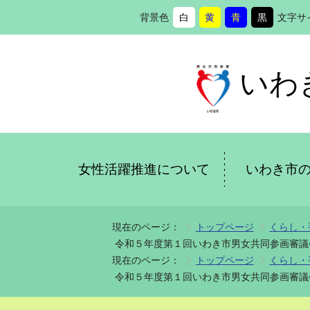
背景色
白
黄
青
黒
文字サ
背
に
背
に
背
に
背
に
景
変
景
変
景
変
景
変
色
更
色
更
色
更
色
更
を
を
を
を
いわ
女性活躍推進について
いわき市
現在のページ：
トップページ
くらし・
令和５年度第１回いわき市男女共同参画審議
現在のページ：
トップページ
くらし・
令和５年度第１回いわき市男女共同参画審議