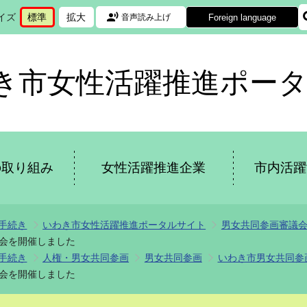
イズ
標準
拡大
Foreign language
音声読み上げ
文
に
文
に
字
変
字
変
サ
更
サ
更
イ
イ
き市女性活躍推進ポー
ズ
ズ
を
を
の取り組み
女性活躍推進企業
市内活躍
手続き
いわき市女性活躍推進ポータルサイト
男女共同参画審議
会を開催しました
手続き
人権・男女共同参画
男女共同参画
いわき市男女共同参
会を開催しました