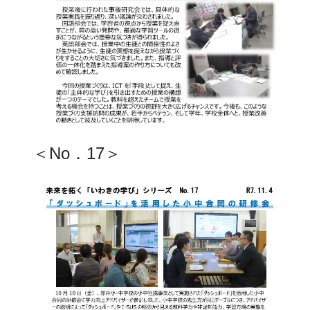
＜No．17＞