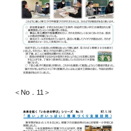
＜No．11＞