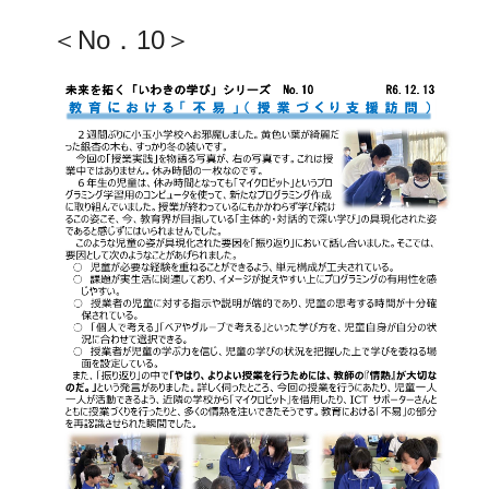
＜No．10＞