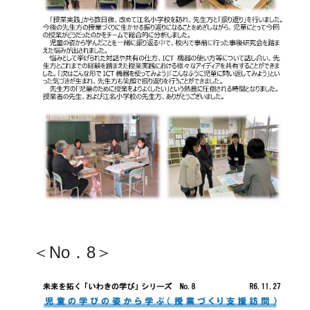
＜No．8＞