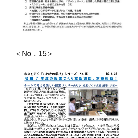
＜No．15＞