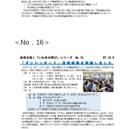
＜No．16＞