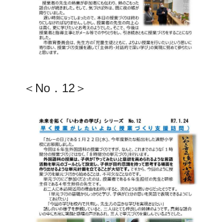
＜No．12＞