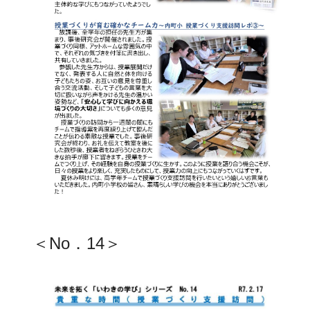
＜No．14＞