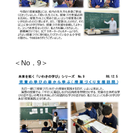
＜No．9＞