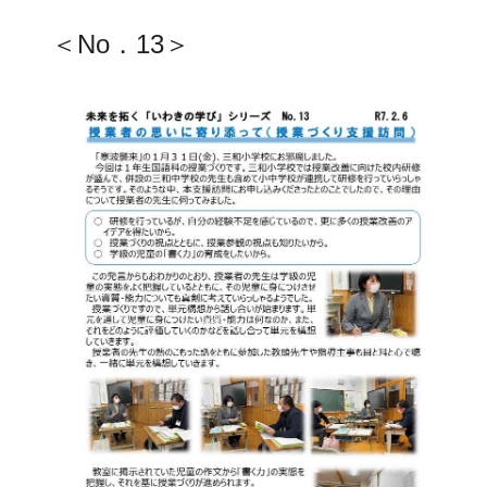
＜No．13＞