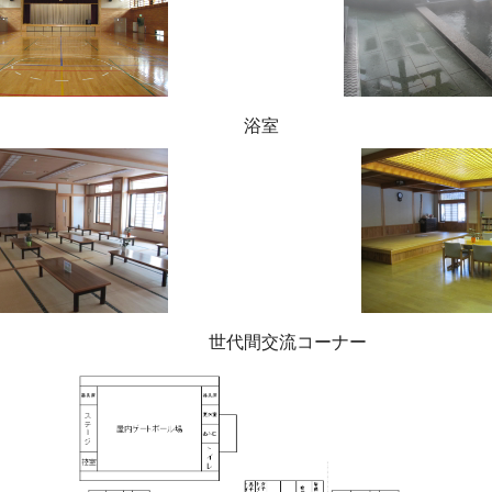
ール場 浴室
間交流コーナー