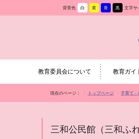
背景色
白
黄
青
黒
文字サ
背
に
背
に
背
に
背
に
景
変
景
変
景
変
景
変
色
更
色
更
色
更
色
更
を
を
を
を
教育委員会について
教育ガイ
現在のページ：
トップページ
子育て・
三和公民館（三和ふ