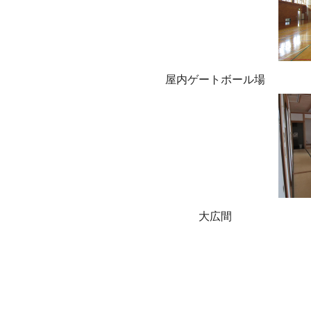
屋内ゲートボ
大広間 世代