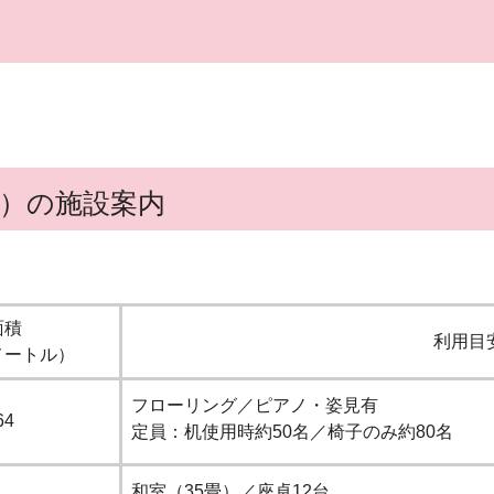
）の施設案内
面積
利用目
メートル）
フローリング／ピアノ・姿見有
64
定員：机使用時約50名／椅子のみ約80名
和室（35畳）／座卓12台