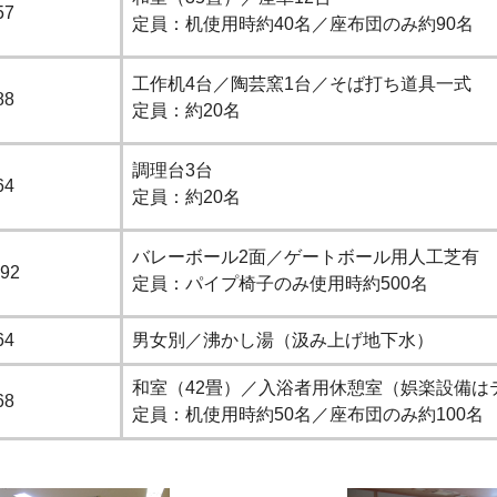
57
定員：机使用時約40名／座布団のみ約90名
工作机4台／陶芸窯1台／そば打ち道具一式
88
定員：約20名
調理台3台
64
定員：約20名
バレーボール2面／ゲートボール用人工芝有
92
定員：パイプ椅子のみ使用時約500名
64
男女別／沸かし湯（汲み上げ地下水）
和室（42畳）／入浴者用休憩室（娯楽設備は
68
定員：机使用時約50名／座布団のみ約100名