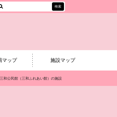
会
局マップ
施設マップ
三和公民館（三和ふれあい館）の施設