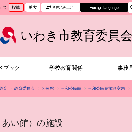
イズ
標準
拡大
Foreign language
音声読み上げ
文
に
文
に
字
変
字
変
サ
更
サ
更
イ
イ
いわき市教育委員
ズ
ズ
を
を
ドブック
学校教育関係
事務
教育
教育委員会
公民館
三和公民館
三和公民館施設案内
れあい館）の施設