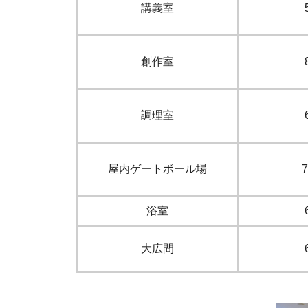
講義室
創作室
調理室
屋内ゲートボール場
7
浴室
大広間