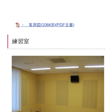
・ 客席図(106KB)(PDF文書)
練習室