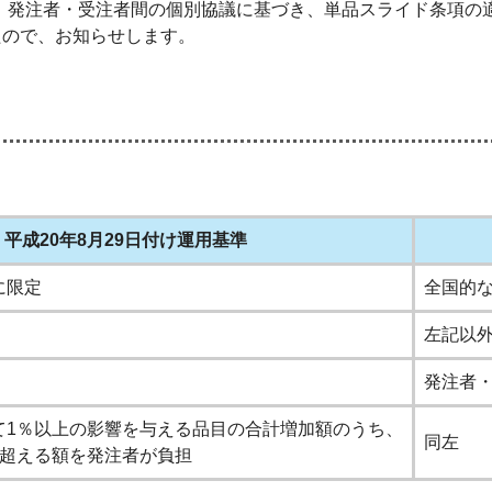
、発注者・受注者間の個別協議に基づき、単品スライド条項の適
たので、お知らせします。
平成20年8月29日付け運用基準
に限定
全国的
左記以
発注者
て1％以上の影響を与える品目の合計増加額のうち、
同左
を超える額を発注者が負担