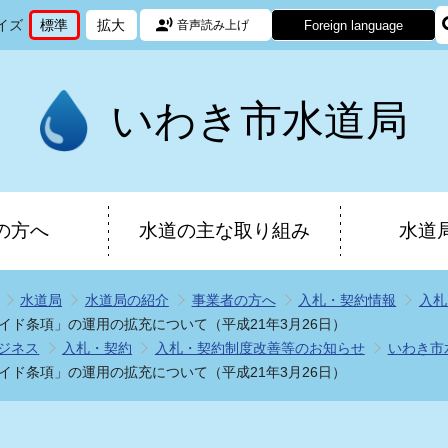
イズ
標準
拡大
Foreign language
音声読み上げ
文
に
文
に
字
変
字
変
サ
更
サ
更
イ
イ
いわき市水道局
ズ
ズ
を
を
の方へ
水道の主な取り組み
水道
水道局
水道局の紹介
事業者の方へ
入札・契約情報
入札
ド条項」の運用の拡充について（平成21年3月26日）
ジネス
入札・契約
入札・契約制度改善等のお知らせ
いわき市
ド条項」の運用の拡充について（平成21年3月26日）