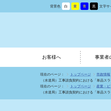
背景色
白
黄
青
黒
文字サ
背
に
背
に
背
に
背
に
景
変
景
変
景
変
景
変
色
更
色
更
色
更
色
更
を
を
を
を
お客様へ
事業者
現在のページ：
トップページ
市政情報
（水道局）工事請負契約における「単品スライ
現在のページ：
トップページ
産業・ビ
（水道局）工事請負契約における「単品スライ