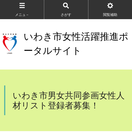
メニュ－
さがす
閲覧補助
いわき市女性活躍推進ポ
ータルサイト
いわき市男女共同参画女性人
材リスト登録者募集！