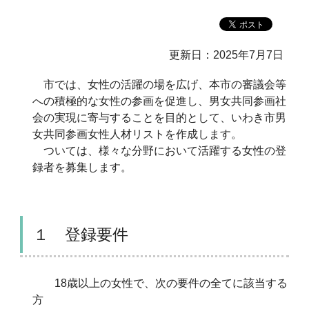
更新日：2025年7月7日
市では、女性の活躍の場を広げ、本市の審議会等
への積極的な女性の参画を促進し、男女共同参画社
会の実現に寄与することを目的として、いわき市男
女共同参画女性人材リストを作成します。
ついては、様々な分野において活躍する女性の登
録者を募集します。
１ 登録要件
18歳以上の女性で、次の要件の全てに該当する
方