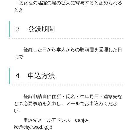
⑶女性の活躍の場の拡大に寄与すると認められる
とき
３ 登録期間
登録した日から本人からの取消届を受理した日
まで
４ 申込方法
登録申請書に住所・氏名・生年月日・連絡先な
どの必要事項を入力し、メールでお申込みくださ
い。
申込先メールアドレス danjo-
kc@city.iwaki.lg.jp